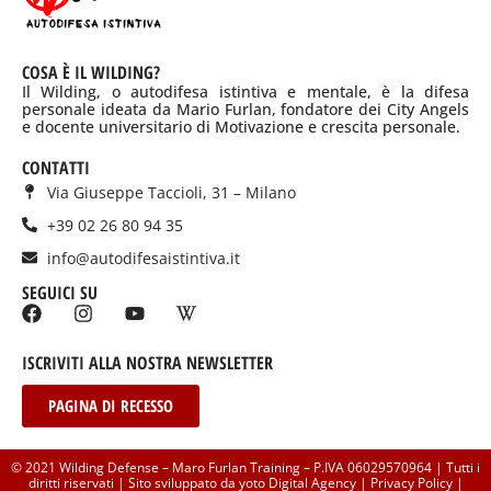
COSA È IL WILDING?
Il Wilding, o autodifesa istintiva e mentale, è la difesa
personale ideata da Mario Furlan, fondatore dei City Angels
e docente universitario di Motivazione e crescita personale.
CONTATTI
Via Giuseppe Taccioli, 31 – Milano
+39 02 26 80 94 35
info@autodifesaistintiva.it
SEGUICI SU
ISCRIVITI ALLA NOSTRA NEWSLETTER
PAGINA DI RECESSO
© 2021 Wilding Defense – Maro Furlan Training – P.IVA 06029570964 | Tutti i
diritti riservati | Sito sviluppato da yoto Digital Agency |
Privacy Policy
|