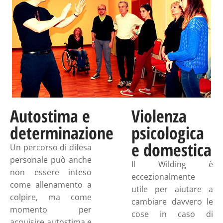
Autostima e
Violenza
determinazione
psicologica
e domestica
Un percorso di difesa
personale può anche
Il Wilding è
non essere inteso
eccezionalmente
come allenamento a
utile per aiutare a
colpire, ma come
cambiare davvero le
momento per
cose in caso di
acquisire autostima e