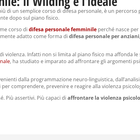
le: il Wilding è l’ideale
iù di un semplice corso di difesa personale, è un percorso p
te dopo sul piano fisico.
ome corso di
difesa personale femminile
perché nasce per 
armente adatto come forma di
difesa personale per anziani
i violenza. Infatti non si limita al piano fisico ma affonda le
onale
, ha studiato e imparato ad affrontare gli argomenti ps
ovenienti dalla programmazione neuro-linguistica, dall’analisi
 per comprendere, prevenire e reagire alla violenza psicolo
sé. Più assertivi. Più capaci di
affrontare la violenza psicolo