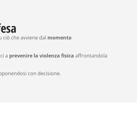
fesa
u ciò che avviene dal
momento
sci a
prevenire la violenza fisica
affrontandola
 opponendosi con decisione.