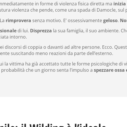
mmediatamente in forme di violenza fisica diretta ma
inizia
utura violenza che pende, come una spada di Damocle, sul p
 La
rimprovera
senza motivo. E’ ossessivamente
geloso
.
No
ssionale
di lui.
Disprezza
la sua famiglia, il suo ambiente. Ch
iata intorno.
ei discorsi di coppia o davanti ad altre persone. Ecco. Questi
nte suscitando meno reazioni da parte dell’esterno.
i la vittima ha già accettato tutte le forme psicologiche di v
la probabilità che un giorno senta l’impulso a
spezzare ossa 