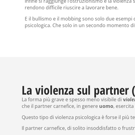
Infine si raggiunge l’ostruzionismo e la violenza s
rendono difficile riuscire a lavorare bene.
E il bullismo e il mobbing sono solo due esempi 
psicologica. Che solo in un secondo momento div
La violenza sul partner
La forma più grave e spesso meno visibile di
v
iole
che il partner carnefice, in genere
uomo
, esercita
Questo tipo di violenza psicologica è forse il più t
Il partner carnefice, di solito insoddisfatto o frus