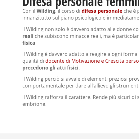
Difesa personale femmini
Con il
Wilding
, il corso di
difesa personale
che è p
innanzitutto sul piano psicologico e immediatamen
Il Wilding non solo è davvero adatto alle donne c
reali
che subiscono minacce reali, ma è particol
fisica
.
Il Wilding è davvero adatto a reagire a ogni forma d
qualità di
docente di Motivazione e Crescita pers
precedono gli atti fisici
.
Il Wilding perciò si avvale di elementi preziosi pr
comportamentale per dare all’allievo gli strumenti
Il Wilding rafforza il carattere. Rende più sicuri di 
embrione.