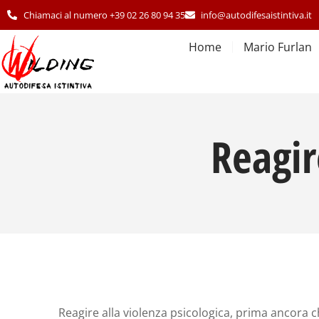
Chiamaci al numero +39 02 26 80 94 35
info@autodifesaistintiva.it
Home
Mario Furlan
Reagir
Reagire alla violenza psicologica, prima ancora ch