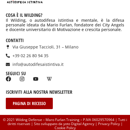
COSA È IL WILDING?
Il Wilding, o autodifesa istintiva e mentale, è la difesa
personale ideata da Mario Furlan, fondatore dei City Angels
e docente universitario di Motivazione e crescita personale.
CONTATTI
Via Giuseppe Taccioli, 31 – Milano
+39 02 26 80 94 35
info@autodifesaistintiva.it
SEGUICI SU
ISCRIVITI ALLA NOSTRA NEWSLETTER
PAGINA DI RECESSO
Per ricevere maggiori informazioni
© 2021 Wilding Defense – Maro Furlan Training – P.IVA 06029570964 | Tutti i
diritti riservati | Sito sviluppato da yoto Digital Agency |
Contattaci!
Privacy Policy
|
Cookie Policy