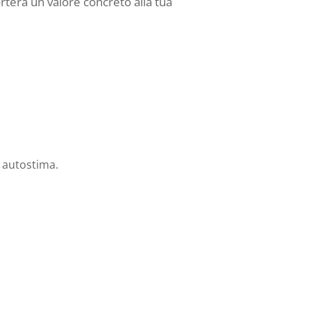
terà un valore concreto alla tua
e autostima.