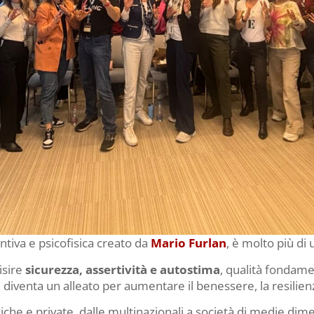
ntiva e psicofisica creato da
Mario Furlan
, è molto più di
isire
sicurezza, assertività e autostima
, qualità fondament
, diventa un alleato per aumentare il benessere, la resilien
che e private, dalle multinazionali a società di medie dim