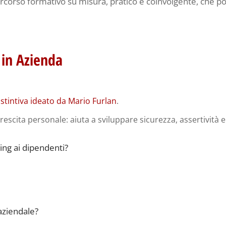
corso formativo su misura, pratico e coinvolgente, che por
 in Azienda
 istintiva ideato da Mario Furlan
.
rescita personale: aiuta a sviluppare sicurezza, assertività 
ing ai dipendenti?
aziendale?