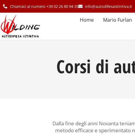
Chiamaci al numero +39 02 26 80 94 35
info@autodifesaistintiva.it
Home
Mario Furlan
Corsi di au
Dalla fine degli anni Novanta tenia
metodo efficace e sperimentato no