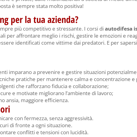
isposta è sempre stata molto positiva!
ing per la tua azienda?
mpre più competitivo e stressante. I corsi di
autodifesa i
i per affrontare meglio i rischi, gestire le emozioni e reagi
sere identificati come vittime dai predatori. E per sapersi
denti imparano a prevenire e gestire situazioni potenzialme
cniche pratiche per mantenere calma e concentrazione e p
volgenti che rafforzano fiducia e collaborazione;
icure e motivate migliorano l’ambiente di lavoro;
no ansia, maggiore efficienza.
ori
icare con fermezza, senza aggressività.
icuri di fronte a ogni situazione.
rontare conflitti e tensioni con lucidità.