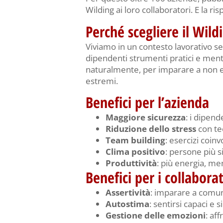
Wilding ai loro collaboratori. E la r
Perché scegliere il Wild
Viviamo in un contesto lavorativo se
dipendenti strumenti pratici e mental
naturalmente, per imparare a non es
estremi.
Benefici per l’azienda
Maggiore sicurezza
: i dipen
Riduzione dello stress
con te
Team building
: esercizi coin
Clima positivo
: persone più s
Produttività
: più energia, me
Benefici per i collaborat
Assertività
: imparare a comun
Autostima
: sentirsi capaci e s
Gestione delle emozioni
: aff