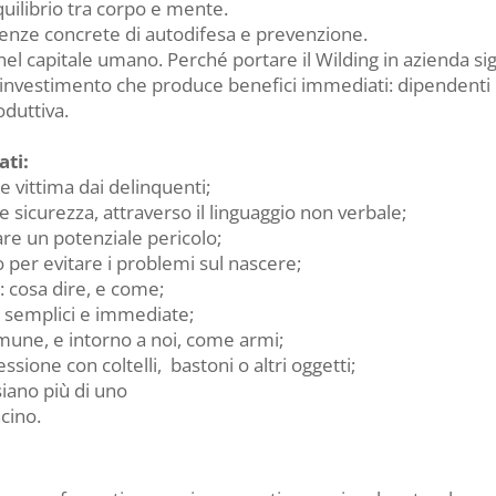
uilibrio tra corpo e mente.
enze concrete di autodifesa e prevenzione.
 nel capitale umano. Perché portare il Wilding in azienda sig
investimento che produce benefici immediati: dipendenti più
oduttiva.
ati:
 vittima dai delinquenti;
 sicurezza, attraverso il linguaggio non verbale;
are un potenziale pericolo;
per evitare i problemi sul nascere;
: cosa dire, e come;
 semplici e immediate;
omune, e intorno a noi, come armi;
sione con coltelli, bastoni o altri oggetti;
siano più di uno
cino.