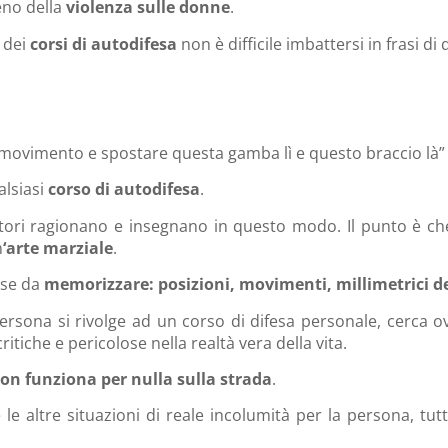
eno della
violenza sulle donne
.
 dei
corsi di autodifesa
non è difficile imbattersi in frasi d
 movimento e spostare questa gamba lì e questo braccio là”
alsiasi
corso di autodifesa
.
truttori ragionano e insegnano in questo modo. Il punto è c
n
‘arte marziale
.
ose da
memorizzare: posizioni, movimenti, millimetrici de
persona si rivolge ad un corso di difesa personale, cerca 
itiche e pericolose nella realtà vera della vita.
on funziona per nulla sulla strada
.
e le altre situazioni di reale incolumità per la persona, 