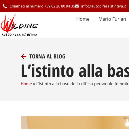
Chiamaci al numero +39 02 26 80 94 35
info@autodifesaistintiva.it
Home
Mario Furlan
TORNA AL BLOG
L’istinto alla b
Home
»
L’istinto alla base della difesa personale femmin