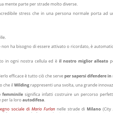
tua mente parte per strade molto diverse.
ncredibile stress che in una persona normale porta ad 
lle.
ché non ha bisogno di essere attivato o ricordato, è automatic
o in ogni nostra cellula ed è
il nostro miglior alleato
pe
rlo efficace è tutto ciò che serve
per sapersi difendere in
o che il
Wilding
rappresenti una svolta, una grande innovazi
le femminile
significa infatti costruire un percorso perfett
 per la loro
autodifesa
.
egno sociale di
Mario Furlan
nelle strade di
Milano
(City